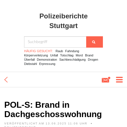
Polizeiberichte
Stuttgart
HÄUFIG GESUCHT:
Raub
Fahndung
Körperverletzung
Unfall
Totschlag
Mord
Brand
Überfall
Demonstration
Sachbeschädigung
Drogen
Diebstahl
Erpressung
POL-S: Brand in
Dachgeschosswohnung
VERÖFFENTLICHT AM 13.06.2025 11:06 UHR