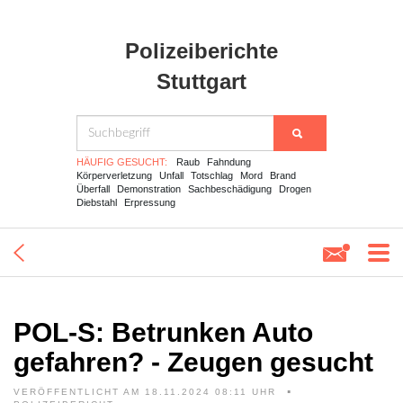
Polizeiberichte
Stuttgart
HÄUFIG GESUCHT:
Raub
Fahndung
Körperverletzung
Unfall
Totschlag
Mord
Brand
Überfall
Demonstration
Sachbeschädigung
Drogen
Diebstahl
Erpressung
POL-S: Betrunken Auto
gefahren? - Zeugen gesucht
VERÖFFENTLICHT AM 18.11.2024 08:11 UHR