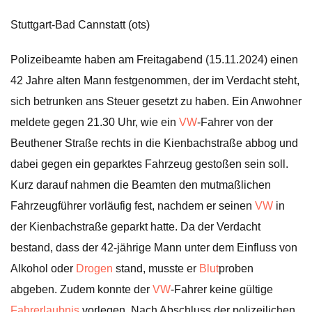
Stuttgart-Bad Cannstatt (ots)
Polizeibeamte haben am Freitagabend (15.11.2024) einen
42 Jahre alten Mann festgenommen, der im Verdacht steht,
sich betrunken ans Steuer gesetzt zu haben. Ein Anwohner
meldete gegen 21.30 Uhr, wie ein
VW
-Fahrer von der
Beuthener Straße rechts in die Kienbachstraße abbog und
dabei gegen ein geparktes Fahrzeug gestoßen sein soll.
Kurz darauf nahmen die Beamten den mutmaßlichen
Fahrzeugführer vorläufig fest, nachdem er seinen
VW
in
der Kienbachstraße geparkt hatte. Da der Verdacht
bestand, dass der 42-jährige Mann unter dem Einfluss von
Alkohol oder
Drogen
stand, musste er
Blut
proben
abgeben. Zudem konnte der
VW
-Fahrer keine gültige
Fahrerlaubnis
vorlegen. Nach Abschluss der polizeilichen