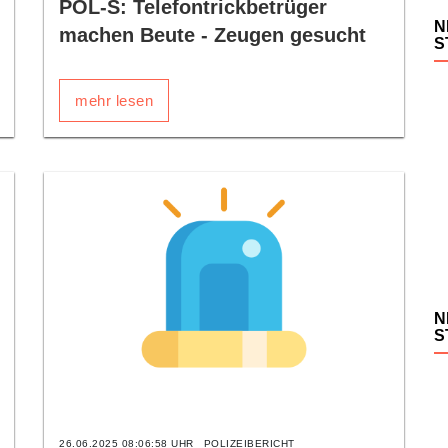
POL-S: Telefontrickbetrüger
N
machen Beute - Zeugen gesucht
S
mehr lesen
N
S
26.06.2025 08:06:58 UHR
POLIZEIBERICHT