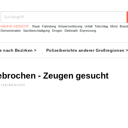
HÄUFIG GESUCHT:
Raub
Fahndung
Körperverletzung
Unfall
Totschlag
Mord
Brand
Demonstration
Sachbeschädigung
Drogen
Diebstahl
Erpressung
te nach Bezirken >
Polizeiberichte anderer Großregionen 
ebrochen - Zeugen gesucht
LIZEIBERICHT