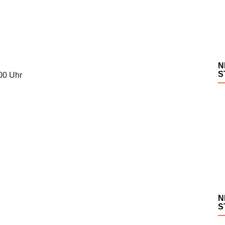
N
S
.00 Uhr
N
S