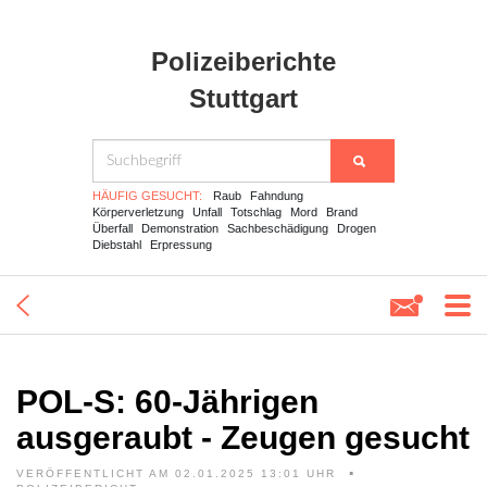
Polizeiberichte
Stuttgart
HÄUFIG GESUCHT:
Raub
Fahndung
Körperverletzung
Unfall
Totschlag
Mord
Brand
Überfall
Demonstration
Sachbeschädigung
Drogen
Diebstahl
Erpressung
POL-S: 60-Jährigen
ausgeraubt - Zeugen gesucht
VERÖFFENTLICHT AM 02.01.2025 13:01 UHR