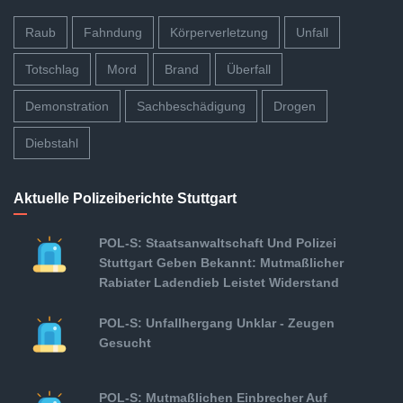
Raub
Fahndung
Körperverletzung
Unfall
Totschlag
Mord
Brand
Überfall
Demonstration
Sachbeschädigung
Drogen
Diebstahl
Aktuelle Polizeiberichte Stuttgart
POL-S: Staatsanwaltschaft Und Polizei
Stuttgart Geben Bekannt: Mutmaßlicher
Rabiater Ladendieb Leistet Widerstand
POL-S: Unfallhergang Unklar - Zeugen
Gesucht
POL-S: Mutmaßlichen Einbrecher Auf